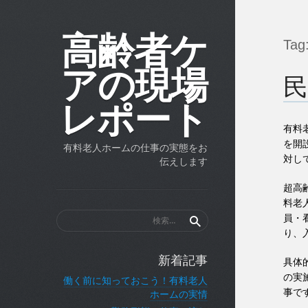
高齢者ケ
Tag
アの現場
民
レポート
有料
を開
有料老人ホームの仕事の実態をお
対し
伝えします
超高
料老
検
員・
索:
り、
新着記事
具体
の実
働く前に知っておこう！有料老人
事で
ホームの実情