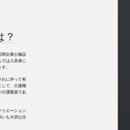
は？
民間企業が施設
ムでは入居者に
ます。
それに伴って有
として、介護職
が介護職員であ
クリエーション
添いも大切な仕