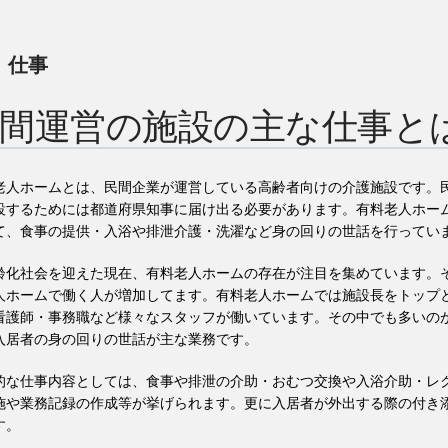
:
仕事
間運営の施設の主な仕事と
老人ホームとは、民間企業が運営している高齢者向けの介護施設です。
設するためには都道府県知事に届け出る必要があります。有料老人ホー
て、食事の提供・入浴や排泄介護・洗濯など身の回りの世話を行ってい
齢化社会を迎えた現在、有料老人ホームの存在が注目を集めています。
人ホームで働く人が増加してます。有料老人ホームでは施設長をトップ
看護師・事務職など様々なスタッフが働いています。その中でも多いの
入居者の身の回りの世話が主な業務です。
的な仕事内容としては、食事や排泄の介助・おむつ交換や入浴介助・レ
施や業務記録の作成等が挙げられます。更に入居者が外出する際の付き
す。