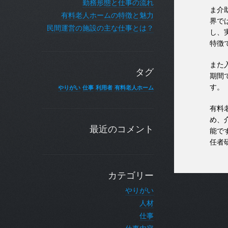
勤務形態と仕事の流れ
ま介
有料老人ホームの特徴と魅力
界で
民間運営の施設の主な仕事とは？
し、
特徴
また
タグ
期間
す。
やりがい
仕事
利用者
有料老人ホーム
有料
め、
最近のコメント
能で
任者
カテゴリー
やりがい
人材
仕事